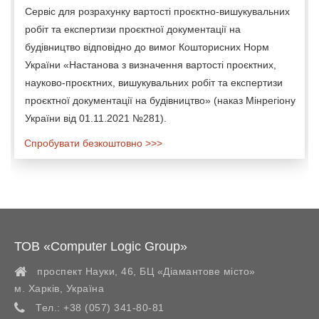
Сервіс для розрахунку вартості проєктно-вишукувальних
робіт та експертизи проєктної документації на
будівництво відповідно до вимог Кошторисних Норм
України «Настанова з визначення вартості проєктних,
науково-проєктних, вишукувальних робіт та експертизи
проєктної документації на будівництво» (наказ Мінрегіону
України від 01.11.2021 №281).
Спробувати безкоштовно >>>
ТОВ «Computer Logic Group»
проспект Науки, 46, БЦ «Діамантове місто»
м. Харків
,
Україна
Тел.:
+38 (057) 341-80-81