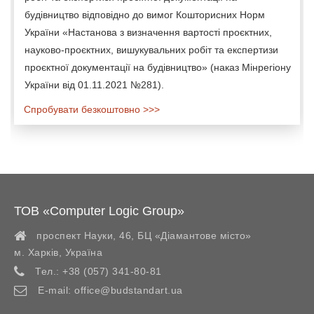
будівництво відповідно до вимог Кошторисних Норм
України «Настанова з визначення вартості проєктних,
науково-проєктних, вишукувальних робіт та експертизи
проєктної документації на будівництво» (наказ Мінрегіону
України від 01.11.2021 №281).
Спробувати безкоштовно >>>
ТОВ «Computer Logic Group»
проспект Науки, 46, БЦ «Діамантове місто»
м. Харків
,
Україна
Тел.:
+38 (057) 341-80-81
E-mail:
office@budstandart.ua