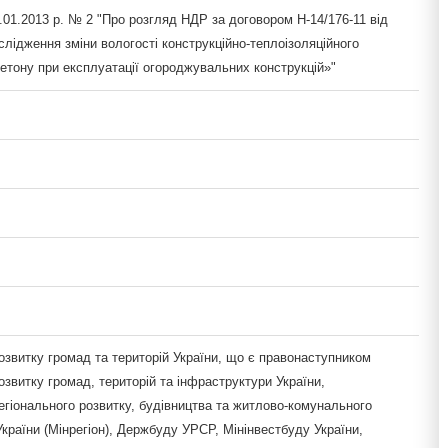
.01.2013 р. № 2 "Про розгляд НДР за договором Н-14/176-11 від
слідження зміни вологості конструкційно-теплоізоляційного
етону при експлуатації огороджувальних конструкцій»"
озвитку громад та територій України, що є правонаступником
озвитку громад, територій та інфраструктури України,
егіонального розвитку, будівництва та житлово-комунального
країни (Мінрегіон), Держбуду УРСР, Мінінвестбуду України,