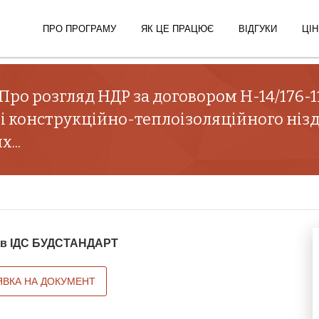
ПРО ПРОГРАМУ
ЯК ЦЕ ПРАЦЮЄ
ВІДГУКИ
ЦІН
"Про розгляд НДР за договором Н-14/176-11 
і конструкційно-теплоізоляційного ніз
...
й в ІДС БУДСТАНДАРТ
ЯВКА НА ДОКУМЕНТ