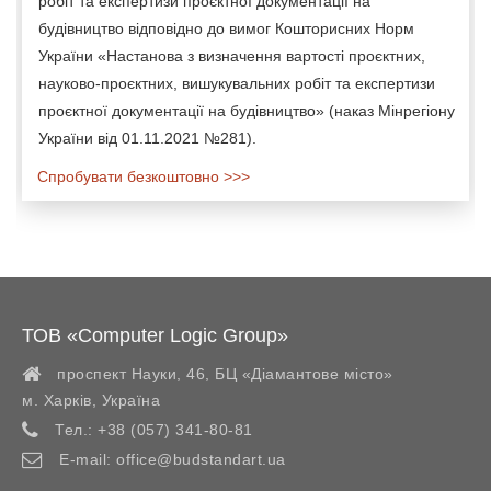
робіт та експертизи проєктної документації на
будівництво відповідно до вимог Кошторисних Норм
України «Настанова з визначення вартості проєктних,
науково-проєктних, вишукувальних робіт та експертизи
проєктної документації на будівництво» (наказ Мінрегіону
України від 01.11.2021 №281).
Спробувати безкоштовно >>>
ТОВ «Computer Logic Group»
проспект Науки, 46, БЦ «Діамантове місто»
м. Харків
,
Україна
Тел.:
+38 (057) 341-80-81
E-mail:
office@budstandart.ua