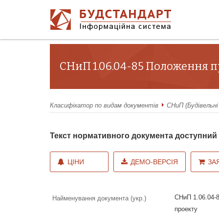
СНиП 1.06.04-85 Положення п
Класифікатор по видам документів
СНиП (Будівельні
Текст нормативного документа доступни
ЦІНИ
ДЕМО-ВЕРСІЯ
ЗА
СНиП 1.06.04-8
Найменування документа (укр.)
проекту