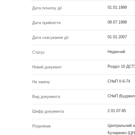
01.01.1989
Дата початку дії
08.07.1988
Дата прийняття
01.01.2007
Дата скасування дії
Недіючий
Статус
Розділ 10 ДСТУ
Новий документ
СНиП ІІ-6-74
На заміну
СНиП (Будівел
Вид документа
2.01.07-85
Шифр документа
Центральний на
Розробник
Кучеренко (ЦНД