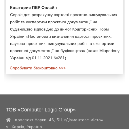
Кошторис ПВР Онлайн
Сервіс для розрахунку вартості проєктно-вишукувальних
робіт та експертизи проєктної документації на
будівництво відповідно до вимог Кошторисних Норм
України «Настанова з визначення вартості проєктних,
науково-проєктних, вишукувальних робіт та експертизи
проєктної документації на будівництво» (наказ Мінрегіону
України від 01.11.2021 №281).
Спробувати безкоштовно >>>
ТОВ «Computer Logic Group»
проспект Науки, 46, БЦ «Діамантове місто»
м. Харків
,
Україна