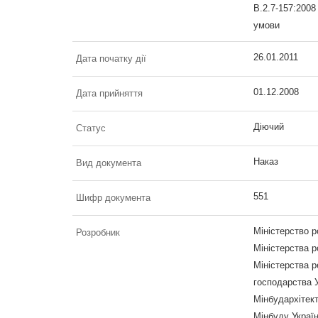
В.2.7-157:2008
умови
26.01.2011
Дата початку дії
01.12.2008
Дата прийняття
Діючий
Статус
Наказ
Вид документа
551
Шифр документа
Міністерство р
Розробник
Міністерства р
Міністерства р
господарства У
Мінбудархітек
Мінбуду Україн