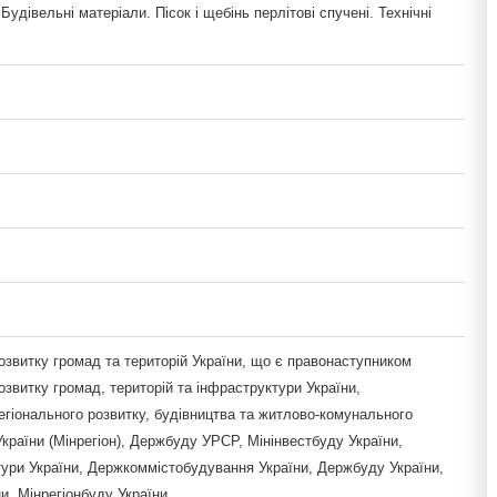
 Будівельні матеріали. Пісок і щебінь перлітові спучені. Технічні
озвитку громад та територій України, що є правонаступником
озвитку громад, територій та інфраструктури України,
егіонального розвитку, будівництва та житлово-комунального
країни (Мінрегіон), Держбуду УРСР, Мінінвестбуду України,
тури України, Держкоммістобудування України, Держбуду України,
и, Мінрегіонбуду України