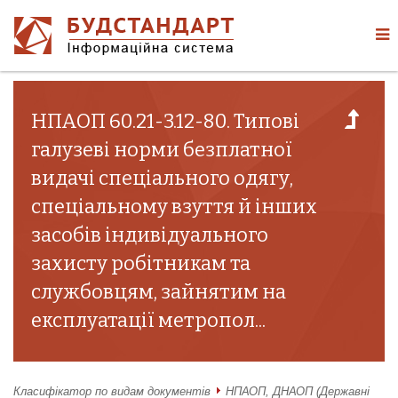
НПАОП 60.21-3.12-80. Типові
галузеві норми безплатної
видачі спеціального одягу,
спеціальному взуття й інших
засобів індивідуального
захисту робітникам та
службовцям, зайнятим на
експлуатації метропол...
Класифікатор по видам документів
НПАОП, ДНАОП (Державні