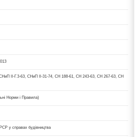
2013
 СНиП ІІ-Г.3-63, СНиП ІІ-31-74, СН 188-61, СН 243-63, СН 267-63, СН
ьні Норми і Правила)
РСР у справах будівництва