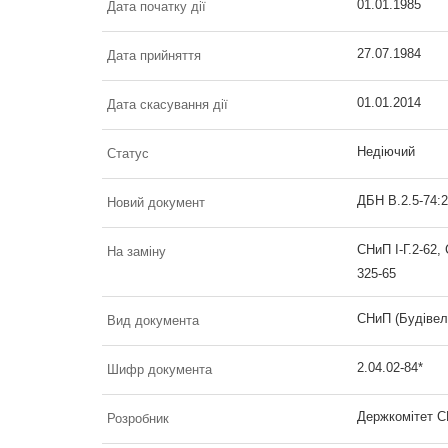
01.01.1985
Дата початку дії
27.07.1984
Дата прийняття
01.01.2014
Дата скасування дії
Недіючий
Статус
ДБН В.2.5-74:
Новий документ
СНиП І-Г.2-62,
На заміну
325-65
СНиП (Будівел
Вид документа
2.04.02-84*
Шифр документа
Держкомітет С
Розробник