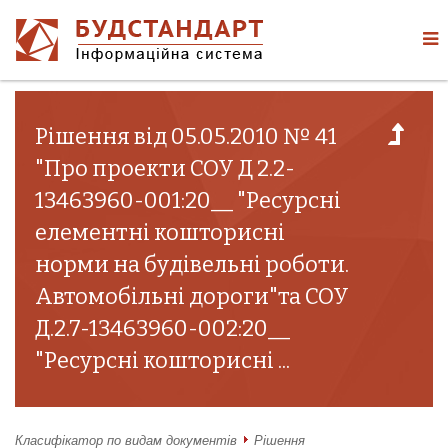
Рішення від 05.05.2010 № 41
"Про проекти СОУ Д 2.2-
13463960-001:20__ "Ресурсні
елементні кошторисні
норми на будівельні роботи.
Автомобільні дороги"та СОУ
Д.2.7-13463960-002:20__
"Ресурсні кошторисні ...
Класифікатор по видам документів
Рішення