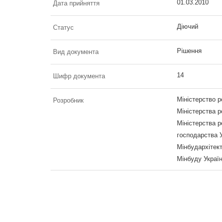
01.03.2010
Дата прийняття
Діючий
Статус
Рішення
Вид документа
14
Шифр документа
Міністерство р
Розробник
Міністерства р
Міністерства р
господарства У
Мінбудархітек
Мінбуду Україн