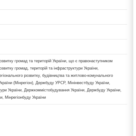
озвитку громад та територій України, що є правонаступником
озвитку громад, територій та інфраструктури України,
егіонального розвитку, будівництва та житлово-комунального
країни (Мінрегіон), Держбуду УРСР, Мінінвестбуду України,
тури України, Держкоммістобудування України, Держбуду України,
и, Мінрегіонбуду України