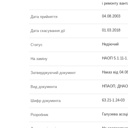
і ремонту ван
04.08.2003
Дата прийняття
01.03.2018
Дата скасування дії
Недіючий
Статус
НАОП 5.1.11-1.
На заміну
Наказ від 04.0
Затверджуючий документ
НПАОП, ДНАОП 
Вид документа
63.21-1.24-03
Шифр документа
Галузева асоці
Розробник