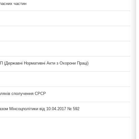
апасних частин
(Державні Нормативні Акти з Охорони Праці)
шляхів сполучення СРСР
азом Мінсоцполітики від 10.04.2017 № 592