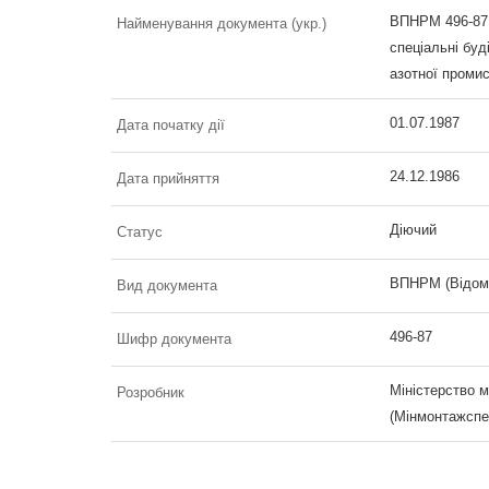
ВПНРМ 496-87 .
Найменування документа (укр.)
спеціальні буд
азотної промис
01.07.1987
Дата початку дії
24.12.1986
Дата прийняття
Діючий
Статус
ВПНРМ (Відомч
Вид документа
496-87
Шифр документа
Міністерство 
Розробник
(Мінмонтажспе