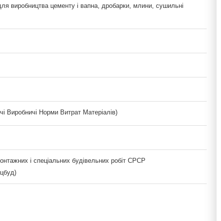
для виробництва цементу і вапна, дробарки, млини, сушильні
і Виробничі Норми Витрат Матеріалів)
монтажних і спеціальних будівельних робіт СРСР
цбуд)