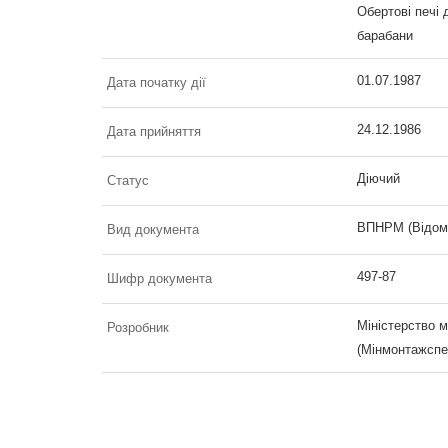
Обертові печі 
барабани
01.07.1987
Дата початку дії
24.12.1986
Дата прийняття
Діючий
Статус
ВПНРМ (Відомч
Вид документа
497-87
Шифр документа
Міністерство 
Розробник
(Мінмонтажспе