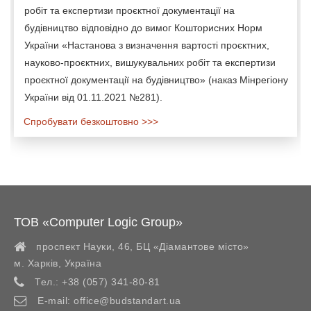
робіт та експертизи проєктної документації на
будівництво відповідно до вимог Кошторисних Норм
України «Настанова з визначення вартості проєктних,
науково-проєктних, вишукувальних робіт та експертизи
проєктної документації на будівництво» (наказ Мінрегіону
України від 01.11.2021 №281).
Спробувати безкоштовно >>>
ТОВ «Computer Logic Group»
проспект Науки, 46, БЦ «Діамантове місто»
м. Харків
,
Україна
Тел.:
+38 (057) 341-80-81
E-mail:
office@budstandart.ua