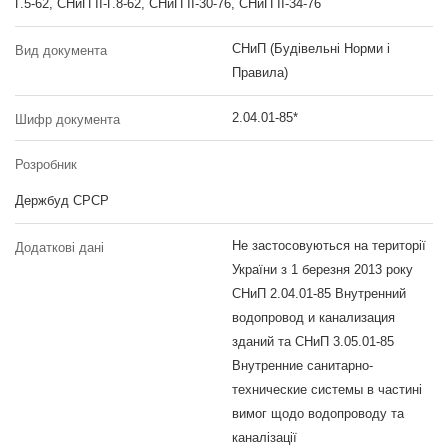
Г.5-62, СНиП ІІ-Г.8-62, СНиП ІІ-30-76, СНиП ІІ-34-76
СНиП (Будівельні Норми і
Вид документа
Правила)
2.04.01-85*
Шифр документа
Розробник
Держбуд СРСР
Не застосовуються на території
Додаткові дані
України з 1 березня 2013 року
СНиП 2.04.01-85 Внутренний
водопровод и канализация
зданий та СНиП 3.05.01-85
Внутренние санитарно-
технические системы в частині
вимог щодо водопроводу та
каналізації