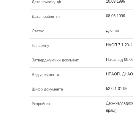
10.09.1996
Дата початку дії
08.05.1996
Дата прийняття
Діючий
Статус
НАОП 7.1.20-1.
На заміну
Наказ від 08.0
Затверджуючий документ
НПАОП, ДНАОП 
Вид документа
52.0-1.01-96
Шифр документа
Держнаглядохо
Розробник
праці)