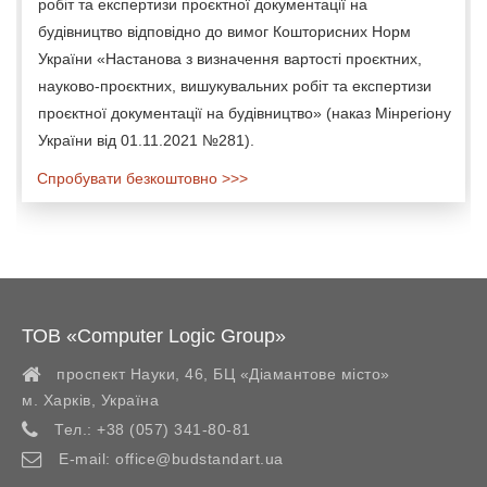
робіт та експертизи проєктної документації на
будівництво відповідно до вимог Кошторисних Норм
України «Настанова з визначення вартості проєктних,
науково-проєктних, вишукувальних робіт та експертизи
проєктної документації на будівництво» (наказ Мінрегіону
України від 01.11.2021 №281).
Спробувати безкоштовно >>>
ТОВ «Computer Logic Group»
проспект Науки, 46, БЦ «Діамантове місто»
м. Харків
,
Україна
Тел.:
+38 (057) 341-80-81
E-mail:
office@budstandart.ua