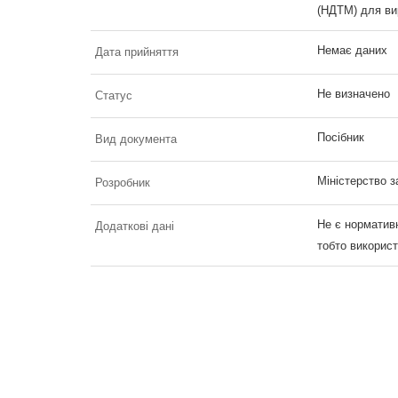
(НДТМ) для ви
Немає даних
Дата прийняття
Не визначено
Статус
Посібник
Вид документа
Міністерство з
Розробник
Не є норматив
Додаткові дані
тобто використ