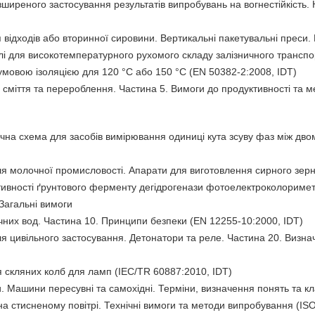
реного застосування результатів випробувань на вогнестійкість. Не
ідходів або вторинної сировини. Вертикальні пакетувальні преси.
лі для високотемпературного рухомого складу залізничного транспо
умовою ізоляцією для 120 °C або 150 °C (EN 50382-2:2008, IDT)
сміття та перероблення. Частина 5. Вимоги до продуктивності та м
чна схема для засобів вимірювання одиниці кута зсуву фаз між дв
я молочної промисловості. Апарати для виготовлення сирного зерна
ктивності ґрунтового ферменту дегідрогенази фотоелектроколорим
Загальні вимоги
чних вод. Частина 10. Принципи безпеки (EN 12255-10:2000, IDT)
я цивільного застосування. Детонатори та реле. Частина 20. Визн
скляних колб для ламп (IEC/TR 60887:2010, IDT)
 Машини пересувні та самохідні. Терміни, визначення понять та кл
 стисненому повітрі. Технічні вимоги та методи випробування (ISO