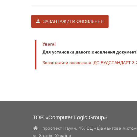
ЗАВАНТАЖИТИ ОНОВЛЕННЯ
Увага!
Для установки даного оновлення документі
Завантажити оновлення ІДС БУДСТАНДАРТ 3.2
ТОВ «Computer Logic Group»
проспект Науки, 46, БЦ «Діамантове місто»
м. Харків
,
Україна