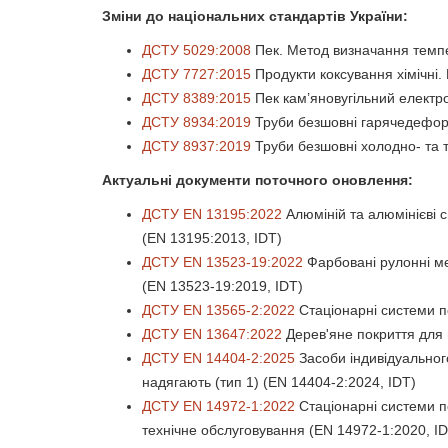
Зміни до національних стандартів України:
ДСТУ 5029:2008
Пек. Метод визначання темпе
ДСТУ 7727:2015
Продукти коксування хімічні
ДСТУ 8389:2015
Пек кам’яновугільний електро
ДСТУ 8934:2019
Труби безшовні гарячедеформо
ДСТУ 8937:2019
Труби безшовні холодно- та т
Актуальні документи поточного оновлення:
ДСТУ EN 13195:2022
Алюміній та алюмінієві 
(EN 13195:2013, IDT)
ДСТУ EN 13523-19:2022
Фарбовані рулонні ме
(EN 13523-19:2019, IDT)
ДСТУ EN 13565-2:2022
Стаціонарні системи п
ДСТУ EN 13647:2022
Дерев'яне покриття для 
ДСТУ EN 14404-2:2025
Засоби індивідуального
надягають (тип 1) (EN 14404-2:2024, IDT)
ДСТУ EN 14972-1:2022
Стаціонарні системи п
технічне обслуговування (EN 14972-1:2020, I