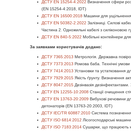
ДСТУ EN 15254-4:2022
Визначення сфери розши
(EN 15254-4:2018, IDT)
ДСТУ EN 16500:2018
Машини для ущільнення в
ДСТУ EN 50382-2:2022
Залізниці. Силові кабе
Частина 2. Одножильні кабелі з силіконовою г
ДСТУ EN 840-5:2022
Мобільні контейнери для 
За заявками користувачів додано:
ДСТУ 7365:2013
Метрологія. Державна повіро
ДСТУ 7373:2013
Ромова баба. Технічні умови
ДСТУ 7414:2013
Установки та устатковання дл
ДСТУ 7929:2015
Якість ґрунту. Визначення а
ДСТУ 8047:2015
Дезінвазія дезінфектантами. 
ДСТУ EN 12255-10:2008
Станції очищення сті
ДСТУ EN 13763-20:2009
Вибухові речовини дл
детонаторів (EN 13763-20:2003, IDT)
ДСТУ IEC/TR 60887:2010
Система позначення 
ДСТУ ISO 6814:2012
Лісогосподарські машини.
ДСТУ ISO 7183:2014
Сушарки, що працюють на