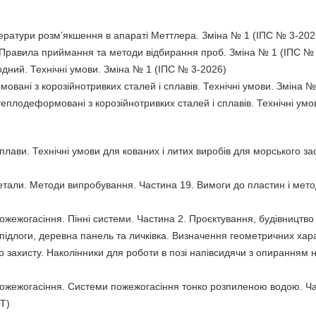
ратури розм’якшення в апараті Меттлера. Зміна № 1 (ІПС № 3-202
. Правила приймання та методи відбирання проб. Зміна № 1 (ІПС №
дний. Технічні умови. Зміна № 1 (ІПС № 3-2026)
вані з корозійнотривких сталей і сплавів. Технічні умови. Зміна 
еплодеформовані з корозійнотривких сталей і сплавів. Технічні умо
сплави. Технічні умови для кованих і литих виробів для морського 
тали. Методи випробування. Частина 19. Вимоги до пластин і мет
ожежогасіння. Пінні системи. Частина 2. Проєктування, будівництв
підлоги, деревна панель та личківка. Визначення геометричних хар
 захисту. Наколінники для роботи в позі напівсидячи з опиранням н
ожежогасіння. Системи пожежогасіння тонко розпиленою водою. Ча
DT)