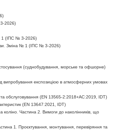
6)
 3-2026)
№ 1 (ІПС № 3-2026)
ви. Зміна № 1 (ІПС № 3-2026)
застосування (суднобудування, морське та офшорне)
од випробування експозицією в атмосферних умовах
о та обслуговування (EN 13565-2:2018+AC:2019, IDT)
актеристик (EN 13647:2021, IDT)
а коліно. Частина 2. Вимоги до наколінників, що
стина 1. Проєктування, монтування, перевіряння та