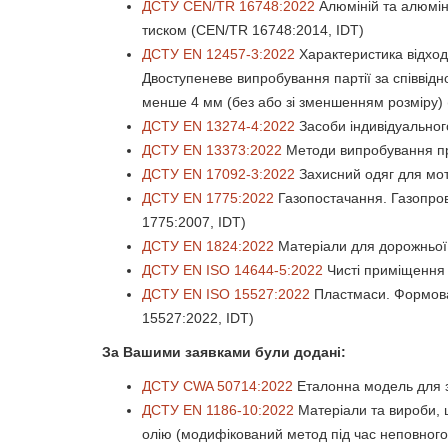
ДСТУ CEN/TR 16748:2022
Алюміній та алюміні
тиском (CEN/TR 16748:2014, IDT)
ДСТУ EN 12457-3:2022
Характеристика відході
Двоступеневе випробування партії за співвідно
менше 4 мм (без або зі зменшенням розміру) 
ДСТУ EN 13274-4:2022
Засоби індивідуальног
ДСТУ EN 13373:2022
Методи випробування пр
ДСТУ EN 17092-3:2022
Захисний одяг для мото
ДСТУ EN 1775:2022
Газопостачання. Газопров
1775:2007, IDT)
ДСТУ EN 1824:2022
Матеріали для дорожньої 
ДСТУ EN ISO 14644-5:2022
Чисті приміщення 
ДСТУ EN ISO 15527:2022
Пластмаси. Формован
15527:2022, IDT)
За Вашими заявками були додані:
ДСТУ CWA 50714:2022
Еталонна модель для з
ДСТУ EN 1186-10:2022
Матеріали та вироби, 
олію (модифікований метод під час неповного 