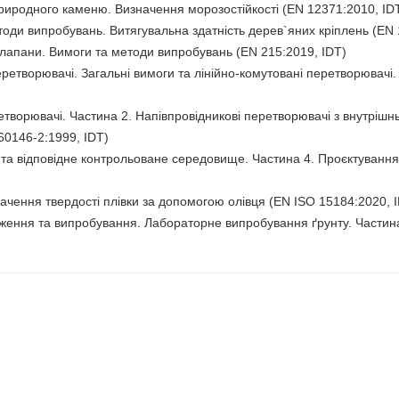
иродного каменю. Визначення морозостійкості (EN 12371:2010, ID
тоди випробувань. Витягувальна здатність дерев`яних кріплень (EN 
клапани. Вимоги та методи випробувань (EN 215:2019, IDT)
ретворювачі. Загальні вимоги та лінійно-комутовані перетворювачі
етворювачі. Частина 2. Напівпровідникові перетворювачі з внутріш
60146-2:1999, IDT)
та відповідне контрольоване середовище. Частина 4. Проєктування, 
ачення твердості плівки за допомогою олівця (EN ISO 15184:2020, I
дження та випробування. Лабораторне випробування ґрунту. Частина