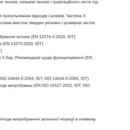
м тиском, низьким тиском і гравітаційного лиття під
 гранульованих відходів і шламів. Частина 3.
високим вмістом твердих речовин і розміром часток
бування вогнем (EN 13274-4:2020, IDT)
 (EN 13373:2020, IDT)
T)
 5 бар. Рекомендації щодо функціонування (EN
SO 14644-5:2004, IDT; ISO 14644-5:2004, IDT)
оди випробувань (EN ISO 15527:2022, IDT; ISO
етоди випробування загальної міграції в оливкову