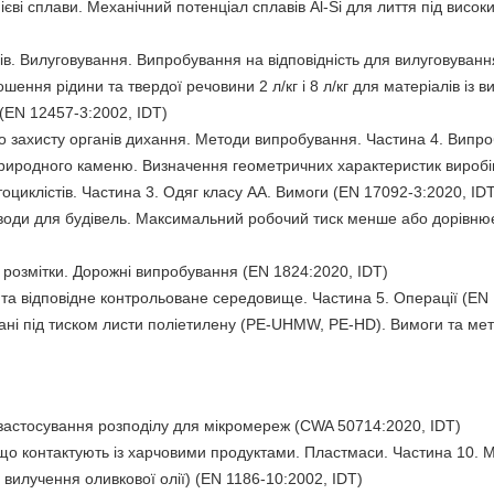
єві сплави. Механічний потенціал сплавів Al-Si для лиття під високи
в. Вилуговування. Випробування на відповідність для вилуговування
шення рідини та твердої речовини 2 л/кг і 8 л/кг для матеріалів із 
(EN 12457-3:2002, IDT)
о захисту органів дихання. Методи випробування. Частина 4. Випро
иродного каменю. Визначення геометричних характеристик виробів
циклістів. Частина 3. Одяг класу АА. Вимоги (EN 17092-3:2020, ID
оди для будівель. Максимальний робочий тиск менше або дорівнює
розмітки. Дорожні випробування (EN 1824:2020, IDT)
та відповідне контрольоване середовище. Частина 5. Операції (EN I
і під тиском листи поліетилену (PE-UHMW, PE-HD). Вимоги та мет
астосування розподілу для мікромереж (CWA 50714:2020, IDT)
що контактують із харчовими продуктами. Пластмаси. Частина 10. М
вилучення оливкової олії) (EN 1186-10:2002, IDT)