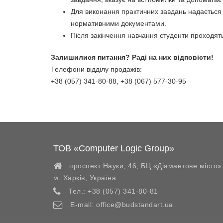
Для виконання практичних завдань надається 
нормативними документами.
Після закінчення навчання студенти проходят
Залишилися питання? Раді на них відповісти!
Телефони відділу продажів:
+38 (057) 341-80-88, +38 (067) 577-30-95
ТОВ «Computer Logic Group»
проспект Науки, 46, БЦ «Діамантове місто»
м. Харків
,
Україна
Тел.:
+38 (057) 341-80-81
E-mail:
office@budstandart.ua