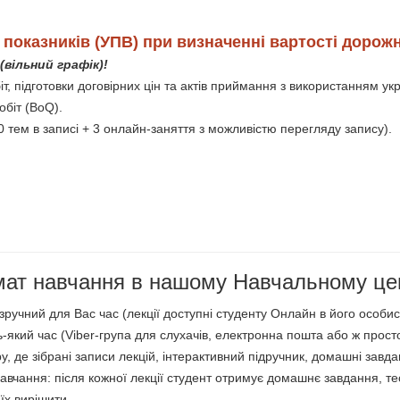
показників (УПВ) при визначенні вартості дорожн
(вільний графік)!
т, підготовки договірних цін та актів приймання з використанням ук
обіт (BoQ).
0 тем в записі + 3 онлайн-заняття з можливістю перегляду запису).
.
мат навчання в нашому Навчальному це
 зручний для Вас час (лекції доступні студенту Онлайн в його особист
дь-який час (Vibеr-група для слухачів, електронна пошта або ж прос
 де зібрані записи лекцій, інтерактивний підручник, домашні завда
навчання: після кожної лекції студент отримує домашнє завдання, т
їх вирішити.