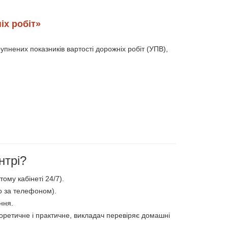
іх робіт»
рупнених показників вартості дорожніх робіт (УПВ),
нтрі?
ому кабінеті 24/7).
то за телефоном).
ння.
еоретичне і практичне, викладач перевіряє домашні