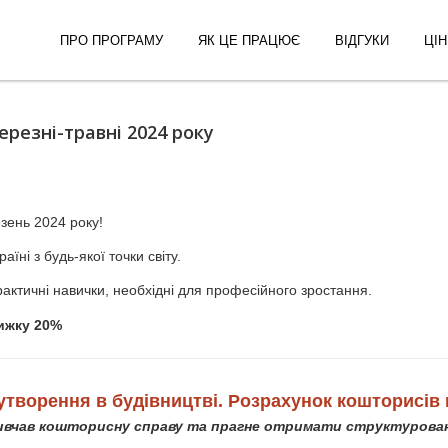
ПРО ПРОГРАМУ
ЯК ЦЕ ПРАЦЮЄ
ВІДГУКИ
ЦІН
ерезні-травні 2024 року
зень 2024 року!
ні з будь-якої точки світу.
рактичні навички, необхідні для професійного зростання.
нижку 20%
утворeння в будівництві. Розрахунок кошторисів 
 вивчав кошторисну справу та прагне отримати структурован