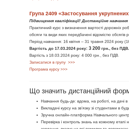
Група 2409 «Застосування укрупнених 
Підвищення кваліфікації! Дистанційне навчання 
Практичний курс з визначення вартості дорожніх робі
обсяги та види яких передбачені відомістю обсягів р
Період навчання: 16 квітня – 31 травня 2024 року (1
3 200
Вартість до 17.03.2024 року:
грн., без ПДВ
Вартість з 18.03.2024 року: 4 000 грн., без ПДВ.
Записатися в групу >>>
Програма курсу >>>
Що значить дистанційний фор
Навчання будь-де: вдома, на роботі, на дачі в
Викладачі курсу на зв’язку зі студентами в бу
Зручна онлайн-платформа Навчального центру,
Перевірка і контроль знань на кожному етапі 
завдання, вказує на всі помилки та допомагає 