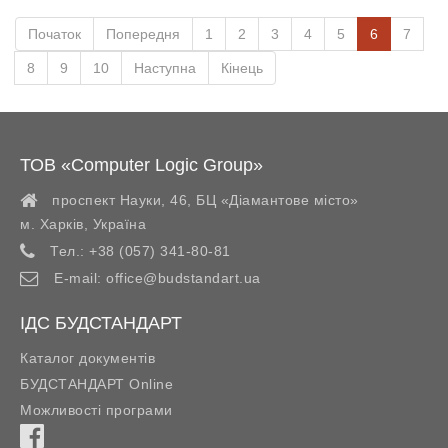
Початок
Попередня
1
2
3
4
5
6
7
8
9
10
Наступна
Кінець
ТОВ «Computer Logic Group»
проспект Науки, 46, БЦ «Діамантове місто»
м. Харків
,
Україна
Тел.:
+38 (057) 341-80-81
E-mail:
office@budstandart.ua
ІДС БУДСТАНДАРТ
Каталог документів
БУДСТАНДАРТ Online
Можливості програми