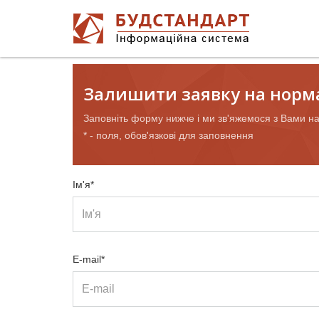
Залишити заявку на норм
Заповніть форму нижче і ми зв'яжемося з Вами н
* - поля, обов'язкові для заповнення
Ім'я*
E-mail*