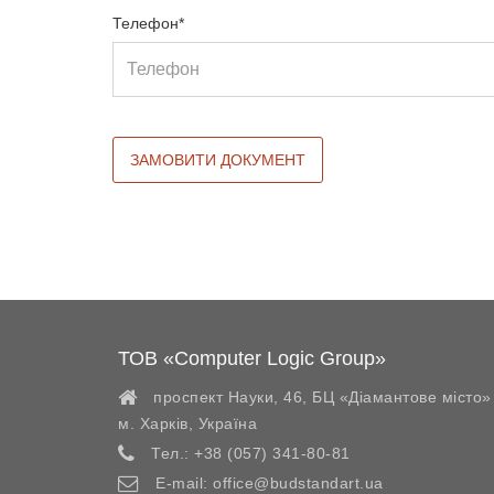
Телефон*
ТОВ «Computer Logic Group»
проспект Науки, 46, БЦ «Діамантове місто»
м. Харків
,
Україна
Тел.:
+38 (057) 341-80-81
E-mail:
office@budstandart.ua