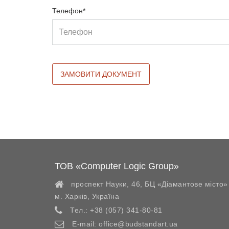
Телефон*
ТОВ «Computer Logic Group»
проспект Науки, 46, БЦ «Діамантове місто»
м. Харків
,
Україна
Тел.:
+38 (057) 341-80-81
E-mail:
office@budstandart.ua