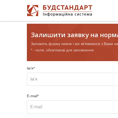
Залишити заявку на норм
Заповніть форму нижче і ми зв'яжемося з Вами н
* - поля, обов'язкові для заповнення
Ім'я*
E-mail*