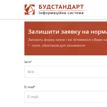
Залишити заявку на норм
Заповніть форму нижче і ми зв'яжемося з Вами н
* - поля, обов'язкові для заповнення
Ім'я*
E-mail*