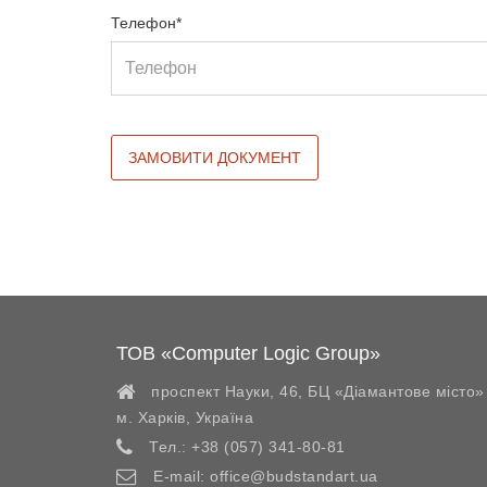
Телефон*
ТОВ «Computer Logic Group»
проспект Науки, 46, БЦ «Діамантове місто»
м. Харків
,
Україна
Тел.:
+38 (057) 341-80-81
E-mail:
office@budstandart.ua