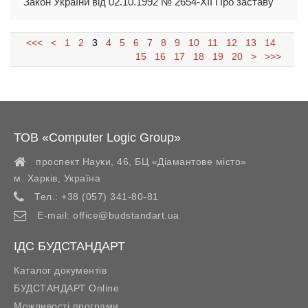
Закон України від 02.10.1992 № 2654-XII Про заставу
<<<
<
1
2
3
4
5
6
7
8
9
10
11
12
13
14
15
16
17
18
19
20
>
>>>
ТОВ «Computer Logic Group»
проспект Науки, 46, БЦ «Діамантове місто»
м. Харків
,
Україна
Тел.:
+38 (057) 341-80-81
E-mail:
office@budstandart.ua
ІДС БУДСТАНДАРТ
Каталог документів
БУДСТАНДАРТ Online
Можливості програми