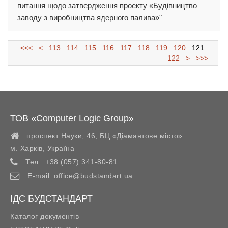
питання щодо затвердження проекту «Будівництво
заводу з виробництва ядерного палива»"
<<<
<
113
114
115
116
117
118
119
120
121
122
>
>>>
ТОВ «Computer Logic Group»
проспект Науки, 46, БЦ «Діамантове місто»
м. Харків
,
Україна
Тел.:
+38 (057) 341-80-81
E-mail:
office@budstandart.ua
ІДС БУДСТАНДАРТ
Каталог документів