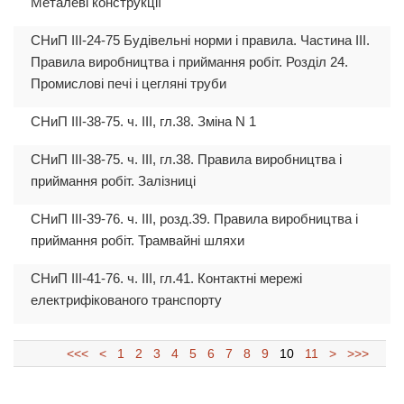
Металеві конструкції
СНиП III-24-75 Будівельні норми і правила. Частина III.
Правила виробництва і приймання робіт. Розділ 24.
Промислові печі і цегляні труби
СНиП III-38-75. ч. III, гл.38. Зміна N 1
СНиП III-38-75. ч. III, гл.38. Правила виробництва і
приймання робіт. Залізниці
СНиП III-39-76. ч. III, розд.39. Правила виробництва і
приймання робіт. Трамвайні шляхи
СНиП III-41-76. ч. III, гл.41. Контактні мережі
електрифікованого транспорту
<<<
<
1
2
3
4
5
6
7
8
9
10
11
>
>>>